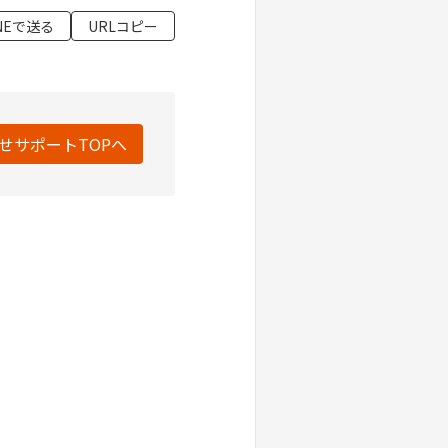
INEで送る
URLコピー
せサポートTOPへ