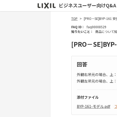
ビジネスユーザー向けQ&A
TOP
[PRO－SE]BYP-1
FAQ ID：
faq00008529
知りたいこと：
商品について
[PRO－SE]B
回答
外観右吊元の場合、上：
外観左吊元の場合、上：
添付ファイル
BYP-161-モデル.pdf