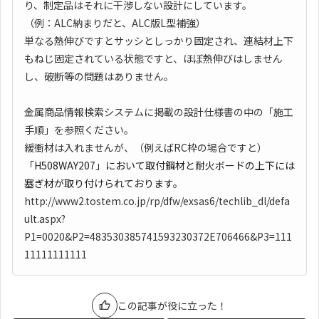
り、制定品はそれに干渉しない設計にしています。
（例：ALC納まりだと、ALC版L型補強）
単なる熱伸びですとサッシとしっかり固定され、連結材上下
もねじ固定されている状態ですと、ほぼ熱伸びはしません
し、破断等の問題はありません。
金属商品情報検索システムに掲載の設計仕様書の中の「施工
手順」を参照ください。
緩衝材は入れませんが、（例えばRC枠の場合ですと）
「
H508WAY207」において取付鋼材と耐火ボードの上下には
塞ぎ材が取り付けられております。
http://www2.tostem.co.jp/rp/dfw/exsas6/techlib_dl/defa
ult.aspx?
P1=0020&P2=483530385741593230372E706466&P3=111
11111111111
この記事が役に立った！